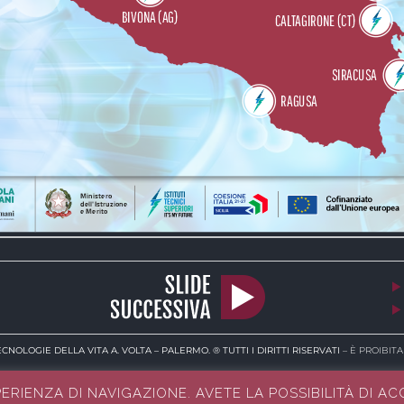
CNOLOGIE DELLA VITA A. VOLTA – PALERMO.
® TUTTI I DIRITTI RISERVATI
– È PROIBIT
PERIENZA DI NAVIGAZIONE. AVETE LA POSSIBILITÀ DI A