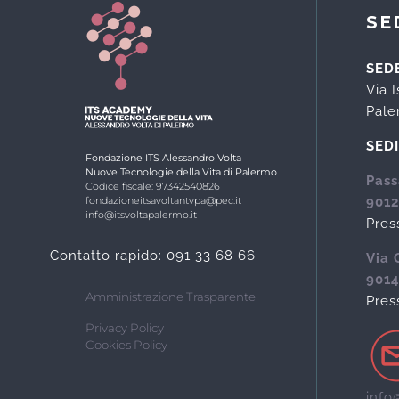
SE
SED
Via 
Pal
SED
Fondazione ITS Alessandro Volta
Nuove Tecnologie della Vita di Palermo
Pass
Codice fiscale: 97342540826
9012
fondazioneitsavoltantvpa@pec.it
info@itsvoltapalermo.it
Pres
Contatto rapido: 091 33 68 66
Via 
901
Amministrazione Trasparente
Pres
Privacy Policy
Cookies Policy
info