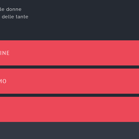
 le donne
 delle tante
INE
MO