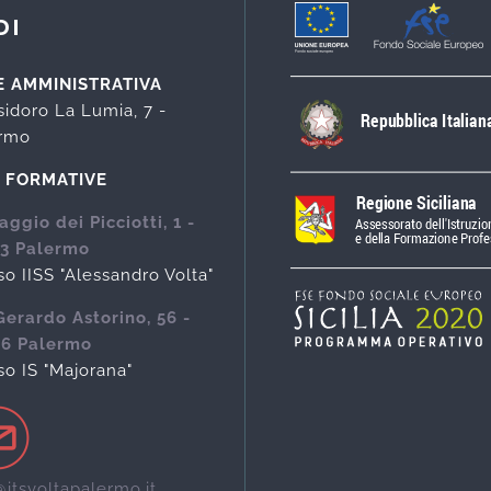
DI
E AMMINISTRATIVA
Isidoro La Lumia, 7 -
ermo
I FORMATIVE
aggio dei Picciotti, 1 -
3 Palermo
so IISS "Alessandro Volta"
Gerardo Astorino, 56 -
46 Palermo
so IS "Majorana"
@itsvoltapalermo.it