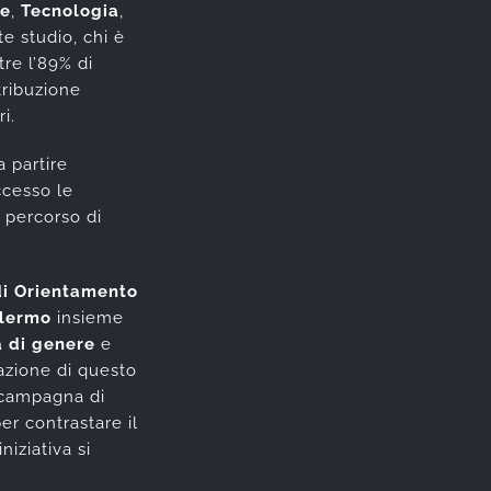
ze
,
Tecnologia
,
e studio, chi è
re l’89% di
tribuzione
i.
 partire
ccesso le
 percorso di
di Orientamento
alermo
insieme
à di genere
e
vazione di questo
 campagna di
er contrastare il
iziativa si