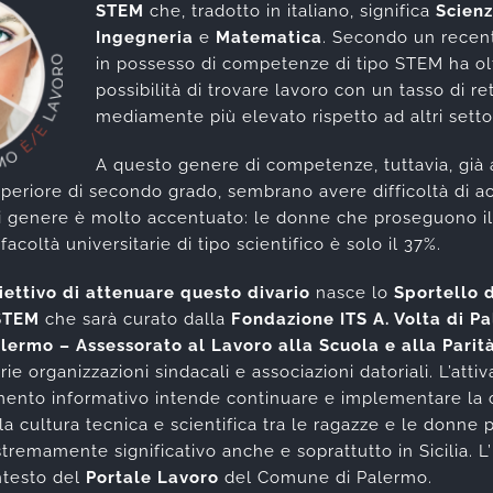
STEM
che, tradotto in italiano, significa
Scien
Ingegneria
e
Matematica
. Secondo un recent
in possesso di competenze di tipo STEM ha olt
possibilità di trovare lavoro con un tasso di re
mediamente più elevato rispetto ad altri settor
A questo genere di competenze, tuttavia, già a
superiore di secondo grado, sembrano avere difficoltà di a
di genere è molto accentuato: le donne che proseguono il
o facoltà universitarie di tipo scientifico è solo il 37%.
iettivo di attenuare questo divario
nasce lo
Sportello 
 STEM
che sarà curato dalla
Fondazione ITS A. Volta di P
ermo – Assessorato al Lavoro alla Scuola e alla Parit
ie organizzazioni sindacali e associazioni datoriali. L’atti
mento informativo intende continuare e implementare la
a cultura tecnica e scientifica tra le ragazze e le donne p
remamente significativo anche e soprattutto in Sicilia. L’in
ntesto del
Portale Lavoro
del Comune di Palermo.