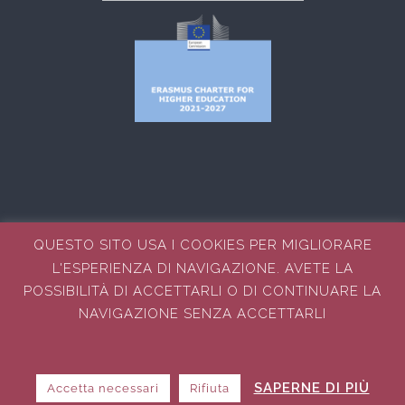
QUESTO SITO USA I COOKIES PER MIGLIORARE
L'ESPERIENZA DI NAVIGAZIONE. AVETE LA
© COPYRIGHT 2023 - 2025 | ITS ALESSANDRO VOLTA
NUOVE TECNOLOGIE DELLA VITA DI PALERMO
POSSIBILITÀ DI ACCETTARLI O DI CONTINUARE LA
® TUTTI I DIRITTI RISERVATI | REALIZZAZIONE SITO
NAVIGAZIONE SENZA ACCETTARLI
WEB:
AREA COMUNICAZIONE
ITS A.VOLTA PALERMO
Email
Facebook
Instagram
YouTube
LinkedIn
Tiktok
SAPERNE DI PIÙ
Accetta necessari
Rifiuta