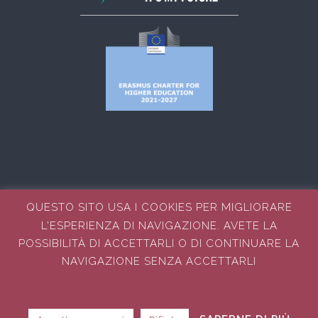
QUESTO SITO USA I COOKIES PER MIGLIORARE
L'ESPERIENZA DI NAVIGAZIONE. AVETE LA
© COPYRIGHT 2023 - 2025 | ITS ALESSANDRO VOLTA
NUOVE TECNOLOGIE DELLA VITA DI PALERMO
POSSIBILITÀ DI ACCETTARLI O DI CONTINUARE LA
® TUTTI I DIRITTI RISERVATI | REALIZZAZIONE SITO
NAVIGAZIONE SENZA ACCETTARLI
WEB:
AREA COMUNICAZIONE
ITS A.VOLTA PALERMO
Email
Facebook
Instagram
YouTube
LinkedIn
Tiktok