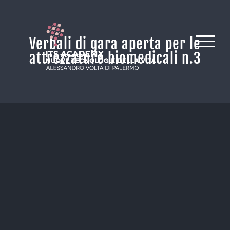
Salta
al
contenuto
Verbali di gara aperta per le
attrezzature biomedicali n.3